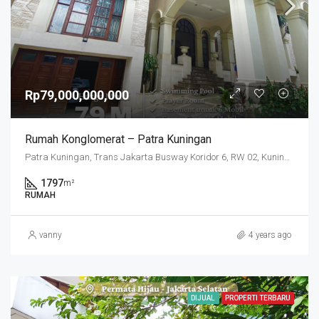
Rp79,000,000,000
Rumah Konglomerat – Patra Kuningan
Patra Kuningan, Trans Jakarta Busway Koridor 6, RW 02, Kuningan Timur, Setiabudi, Jakarta Selatan, Daerah Khusus Ibukota Jakarta, 15920, Indonesia
1797
m²
RUMAH
vanny
4 years ago
DIJUAL
PROPERTI TERBARU