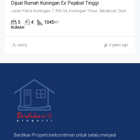
Dijual Rumah Kuningan Ex Pejabat Tinggi
Jalan Patra Kuningan 7, RW 04, Kuningan Timur, Setiabudi, South Jakarta, Jakarta Special Capital Region, 15920, Indonesia
5
4
1045
m²
RUMAH
vanny
4 years ago
Berdikari Properti berkomitmen untuk selalu menjadi