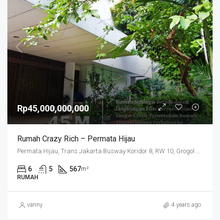
Rp45,000,000,000
Rumah Crazy Rich – Permata Hijau
Permata Hijau, Trans Jakarta Busway Koridor 8, RW 10, Grogol Utara, Kebayoran Lama, Jakarta Selatan, Daerah Khusus Ibukota Jakarta, 12210, Indonesia
6
5
567
m²
RUMAH
vanny
4 years ago