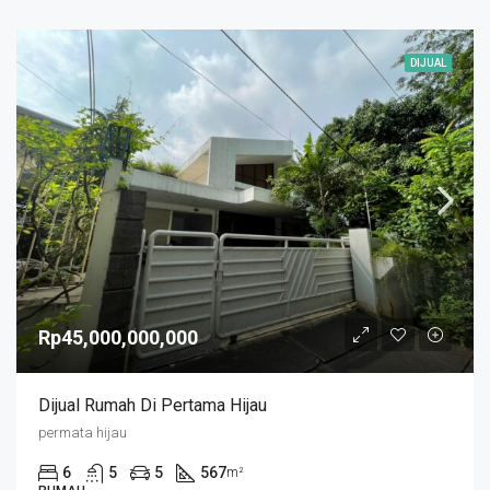
DIJUAL
Rp45,000,000,000
Dijual Rumah Di Pertama Hijau
permata hijau
6
5
5
567
m²