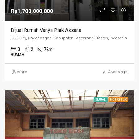
Rp1,700,000,000
Dijual Rumah Vanya Park Assana
BSD City, Pagedangan, Kabupaten Tangerang, Banten, Indonesia
3
2
72
m²
RUMAH
vanny
4 years ago
DIJUAL
HOT OFFER