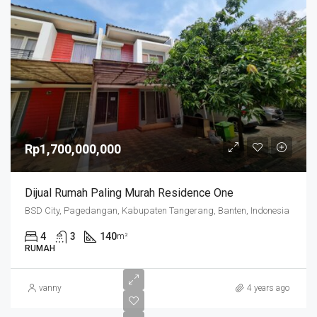
Rp1,700,000,000
Dijual Rumah Paling Murah Residence One
BSD City, Pagedangan, Kabupaten Tangerang, Banten, Indonesia
4
3
140
m²
RUMAH
vanny
4 years ago