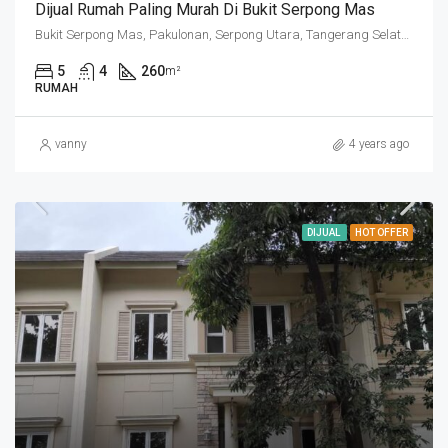
Dijual Rumah Paling Murah Di Bukit Serpong Mas
Bukit Serpong Mas, Pakulonan, Serpong Utara, Tangerang Selatan, Banten, Indonesia
5
4
260
m²
RUMAH
vanny
4 years ago
DIJUAL
HOT OFFER