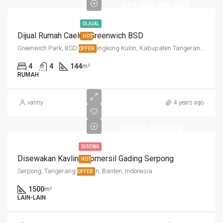
Rp4,500,000,000
DIJUAL
Dijual Rumah Caelus Greenwich BSD
HOT
Greenwich Park, BSD City, Lengkong Kulon, Kabupaten Tangerang, Banten, Indonesia
OFFER
4
4
144
m²
RUMAH
vanny
4 years ago
Rp900,000,000
DISEWA
Disewakan Kavling Komersil Gading Serpong
HOT
Serpong, Tangerang Selatan, Banten, Indonesia
OFFER
1500
m²
LAIN-LAIN