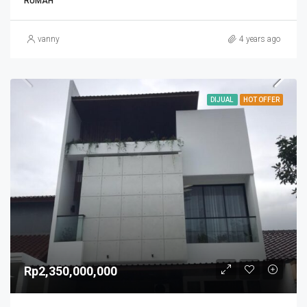
RUMAH
vanny
4 years ago
DIJUAL
HOT OFFER
Rp2,350,000,000