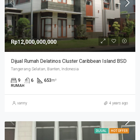
Rp12,000,000,000
Dijual Rumah Delatinos Cluster Caribbean Island BSD
Tangerang Selatan, Banten, Indonesia
9
6
653
m²
RUMAH
vanny
4 years ago
DIJUAL
HOT OFFER