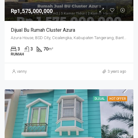
Rp1,575,000,000
Dijual Bu Rumah Cluster Azura
Azura House, BSD City, Cicalengka, Kabupaten Tangerang, Banten, Indonesia
3
3
70
m²
RUMAH
vanny
3 years ago
DIJUAL
HOT OFFER