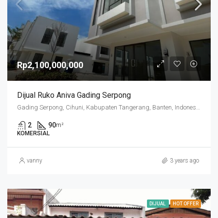
Rp2,100,000,000
Dijual Ruko Aniva Gading Serpong
Gading Serpong, Cihuni, Kabupaten Tangerang, Banten, Indonesia
2
90
m²
KOMERSIAL
vanny
3 years ago
DIJUAL
HOT OFFER