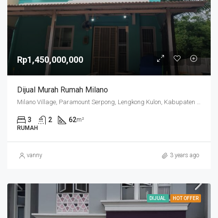
Rp1,450,000,000
Dijual Murah Rumah Milano
Milano Village, Paramount Serpong, Lengkong Kulon, Kabupaten Tangerang, Banten, Indonesia
3
2
62
m²
RUMAH
vanny
3 years ago
DIJUAL
HOT OFFER