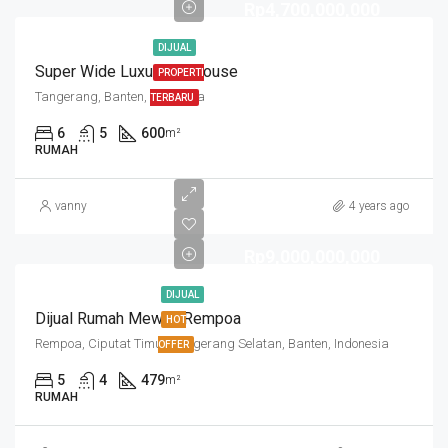
Rp4,700,000,000
DIJUAL
Super Wide Luxurious House
PROPERTI
Tangerang, Banten, Indonesia
TERBARU
6
5
600
m²
RUMAH
vanny
4 years ago
Rp9,000,000,000
DIJUAL
Dijual Rumah Mewah Rempoa
HOT
Rempoa, Ciputat Timur, Tangerang Selatan, Banten, Indonesia
OFFER
5
4
479
m²
RUMAH