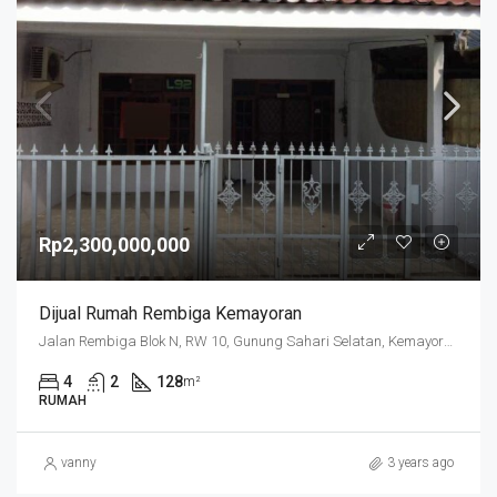
Rp2,300,000,000
Dijual Rumah Rembiga Kemayoran
Jalan Rembiga Blok N, RW 10, Gunung Sahari Selatan, Kemayoran, Jakarta Pusat, Daerah Khusus Ibukota Jakarta, 10720, Indonesia
4
2
128
m²
RUMAH
vanny
3 years ago