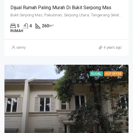
Dijual Rumah Paling Murah Di Bukit Serpong Mas
Bukit Serpong Mas, Pakulonan, Serpong Utara, Tangerang Selatan, Banten, Indonesia
5
4
260
m²
RUMAH
vanny
4 years ago
DIJUAL
HOT OFFER