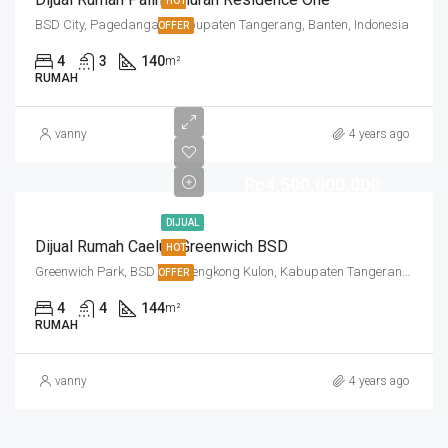
HOT
BSD City, Pagedangan, Kabupaten Tangerang, Banten, Indonesia
OFFER
4
3
140
m²
RUMAH
vanny
4 years ago
Rp4,500,000,000
DIJUAL
Dijual Rumah Caelus Greenwich BSD
HOT
Greenwich Park, BSD City, Lengkong Kulon, Kabupaten Tangerang, Banten, Indonesia
OFFER
4
4
144
m²
RUMAH
vanny
4 years ago