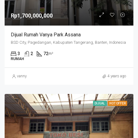
Rp1,700,000,000
Dijual Rumah Vanya Park Assana
BSD City, Pagedangan, Kabupaten Tangerang, Banten, Indonesia
3
2
72
m²
RUMAH
vanny
4 years ago
DIJUAL
HOT OFFER