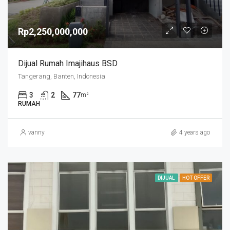
Rp2,250,000,000
Dijual Rumah Imajihaus BSD
Tangerang, Banten, Indonesia
3
2
77
m²
RUMAH
vanny
4 years ago
DIJUAL
HOT OFFER