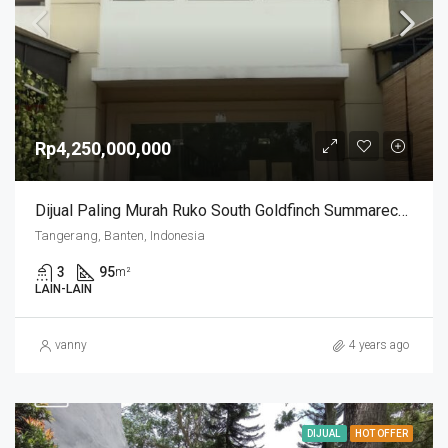
Rp4,250,000,000
Dijual Paling Murah Ruko South Goldfinch Summarecon
Tangerang, Banten, Indonesia
3
95
m²
LAIN-LAIN
vanny
4 years ago
DIJUAL
HOT OFFER