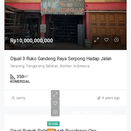
Rp10,000,000,000
Dijual 3 Ruko Gandeng Raya Serpong Hadap Jalan
Serpong, Tangerang Selatan, Banten, Indonesia
350
m²
KOMERSIAL
vanny
4 years ago
Rp1,700,000,000
DIJUAL
Dijual Rumah Paling Murah Residence One