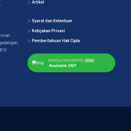
Artikel
6
Syarat dan Ketentuan
Kebijakan Privasi
lonan
Pemberitahuan Hak Cipta
agedangan,
5810
KONSULTASI GRATIS
Online
Available 24/7