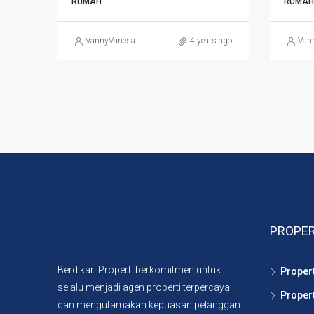
RUMAH
RUMAH
VannyVanesa
4 years ago
Van
PROPER
Berdikari Properti berkomitmen untuk
Proper
selalu menjadi agen properti terpercaya
Proper
dan mengutamakan kepuasan pelanggan.