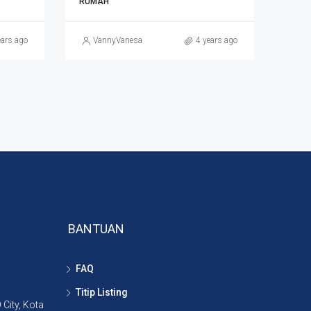
RUMAH
ears ago
VannyVanesa
4 years ago
BANTUAN
FAQ
Titip Listing
City, Kota