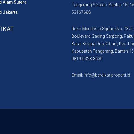
i Alam Sutera
Tangerang Selatan, Banten 1541
i Jakarta
53167688
FIKAT
Ruko Mendrisio Square No. 73 Jl.
Boulevard Gading Serpong, Paku
Barat Kelapa Dua, Cihuni, Kec. P
Kabupaten Tangerang, Banten 1
0819-0323-3630
Email: info@berdikariproperti.id