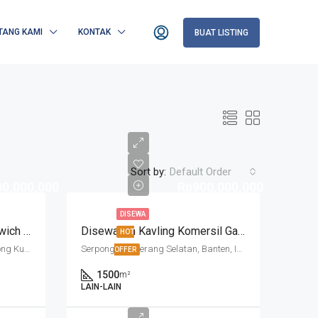
TANG KAMI
KONTAK
BUAT LISTING
Sort by:
Default Order
00,000,000
Rp900,000,000
DISEWA
Dijual Rumah Caelus Greenwich BSD
Disewakan Kavling Komersil Gading Serpong
HOT
Greenwich Park, BSD City, Lengkong Kulon, Kabupaten Tangerang, Banten, Indonesia
Serpong, Tangerang Selatan, Banten, Indonesia
OFFER
1500
m²
LAIN-LAIN