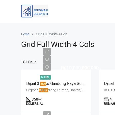
Home
Grid Full Width 4 Cols
Grid Full Width 4 Cols
161 Fitur
Rp10,000,000,000
DIJUAL
Dijual 3 Ruko Gandeng Raya Serpong Hadap Jalan
HOT
Serpong, Tangerang Selatan, Banten, Indonesia
OFFER
350
4
m²
KOMERSIAL
RUMAH