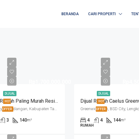
BERANDA
CARI PROPERTI
TEN
Rp1,700,000,000
Rp4,5
DIJUAL
DIJUAL
Dijual Rumah Paling Murah Residence One
HOT
HOT
BSD City, Pagedangan, Kabupaten Tangerang, Banten, Indonesia
OFFER
OFFER
3
140
4
4
144
m²
m²
RUMAH