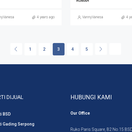
RUMAH
nyVanesa
4 years ago
VannyVanesa
4 y
1
2
3
4
5
HUBUNGI KAMI
TI DIJUAL
Our Office
ti BSD
ti Gading Serpong
Ruko Paris Square, B2 No.15 BSD 