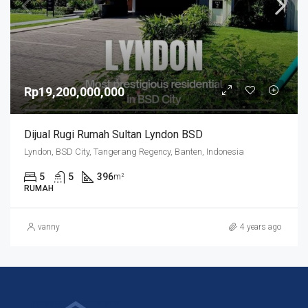
Rp19,200,000,000
Dijual Rugi Rumah Sultan Lyndon BSD
Lyndon, BSD City, Tangerang Regency, Banten, Indonesia
5
5
396
m²
RUMAH
vanny
4 years ago