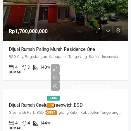
Rp1,700,000,000
Dijual Rumah Paling Murah Residence One
BSD City, Pagedangan, Kabupaten Tangerang, Banten, Indonesia
4
3
140
m²
RUMAH
Rp4,500,000,000
DIJUAL
Dijual Rumah Caelus Greenwich BSD
HOT
Greenwich Park, BSD City, Lengkong Kulon, Kabupaten Tangerang, Banten, Indonesia
OFFER
4
4
144
m²
RUMAH