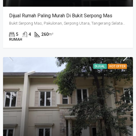
Dijual Rumah Paling Murah Di Bukit Serpong Mas
Bukit Serpong Mas, Pakulonan, Serpong Utara, Tangerang Selatan, Banten, Indonesia
5
4
260
m²
RUMAH
DIJUAL
HOT OFFER