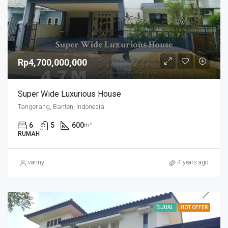
Rp4,700,000,000
Super Wide Luxurious House
Tangerang, Banten, Indonesia
6
5
600
m²
RUMAH
vanny
4 years ago
DIJUAL
HOT OFFER