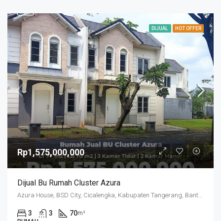
DIJUAL
HOT OFFER
Rp1,575,000,000
Dijual Bu Rumah Cluster Azura
Azura House, BSD City, Cicalengka, Kabupaten Tangerang, Banten, Indonesia
3
3
70
m²