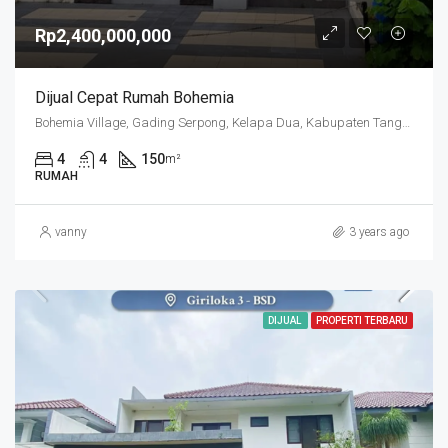
Rp2,400,000,000
Dijual Cepat Rumah Bohemia
Bohemia Village, Gading Serpong, Kelapa Dua, Kabupaten Tangerang, Banten, Indonesia
4
4
150
m²
RUMAH
vanny
3 years ago
DIJUAL
PROPERTI TERBARU