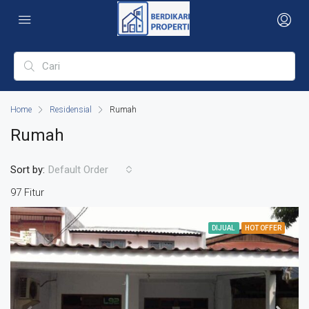
Home
Residensial
Rumah
Rumah
Sort by:
Default Order
97 Fitur
DIJUAL
HOT OFFER