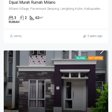
Dijual Murah Rumah Milano
Milano Village, Paramount Serpong, Lengkong Kulon, Kabupaten Tangerang, Banten, Indonesia
3
2
62
m²
RUMAH
vanny
3 years ago
DIJUAL
HOT OFFER