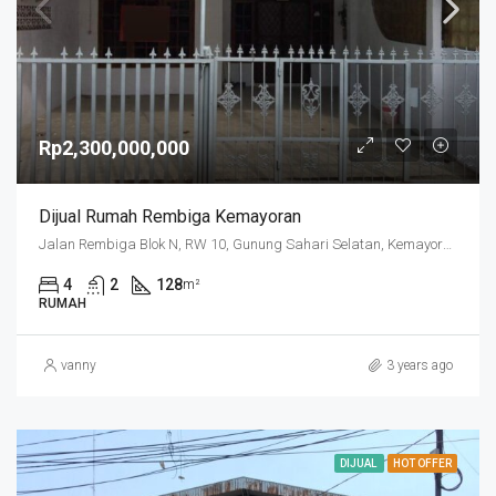
Rp2,300,000,000
Dijual Rumah Rembiga Kemayoran
Jalan Rembiga Blok N, RW 10, Gunung Sahari Selatan, Kemayoran, Jakarta Pusat, Daerah Khusus Ibukota Jakarta, 10720, Indonesia
4
2
128
m²
RUMAH
vanny
3 years ago
DIJUAL
HOT OFFER