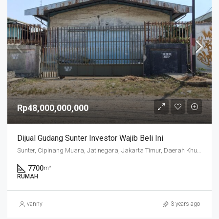
Rp48,000,000,000
Dijual Gudang Sunter Investor Wajib Beli Ini
Sunter, Cipinang Muara, Jatinegara, Jakarta Timur, Daerah Khusus Ibukota Jakarta, 13470, Indonesia
7700
m²
RUMAH
vanny
3 years ago