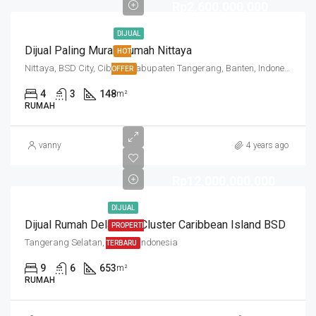
Rp2,600,000,000
DIJUAL
Dijual Paling Murah Rumah Nittaya
HOT
Nittaya, BSD City, Cibogo, Kabupaten Tangerang, Banten, Indonesia
OFFER
4
3
148
m²
RUMAH
vanny
4 years ago
Rp12,000,000,000
DIJUAL
Dijual Rumah Delatinos Cluster Caribbean Island BSD
PROPERTI
Tangerang Selatan, Banten, Indonesia
TERBARU
9
6
653
m²
RUMAH