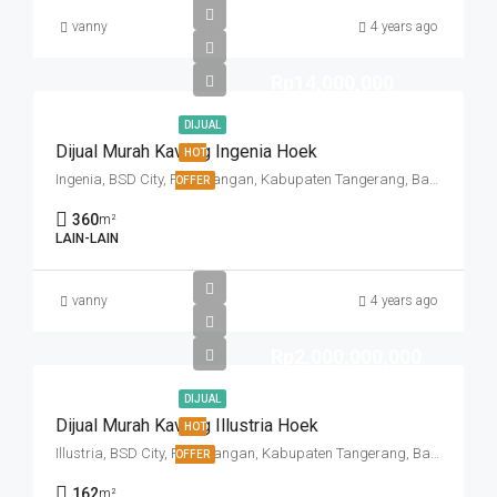
vanny
4 years ago
Rp14,000,000
DIJUAL
Dijual Murah Kavling Ingenia Hoek
HOT
Ingenia, BSD City, Pagedangan, Kabupaten Tangerang, Banten, Indonesia
OFFER
360
m²
LAIN-LAIN
vanny
4 years ago
Rp2,000,000,000
DIJUAL
Dijual Murah Kavling Illustria Hoek
HOT
Illustria, BSD City, Pagedangan, Kabupaten Tangerang, Banten, Indonesia
OFFER
162
m²