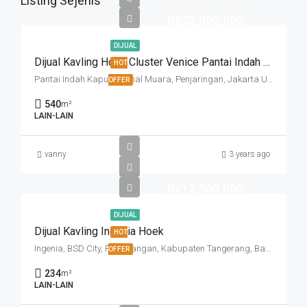
Listing Sejenis
Rp25,000,000
DIJUAL
Dijual Kavling Hoek Cluster Venice Pantai Indah Kapuk
HOT
Pantai Indah Kapuk, Kamal Muara, Penjaringan, Jakarta Utara, Daerah Khusus Ibukota Jakarta, 14470, Indonesia
OFFER
540
m²
LAIN-LAIN
vanny
3 years ago
Rp12,500,000
DIJUAL
Dijual Kavling Ingenia Hoek
HOT
Ingenia, BSD City, Pagedangan, Kabupaten Tangerang, Banten, Indonesia
OFFER
234
m²
LAIN-LAIN