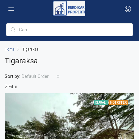
Home
Tigaraksa
Tigaraksa
Sort by:
Default Order
2 Fitur
DIJUAL
HOT OFFER