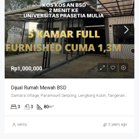
Rp1,000,000
Dijual Rumah Mewah BSD
Samara Village, Paramount Serpong, Lengkong Kulon, Tangerang Regency, Banten, 15339, Indonesia
3
3
80
m²
vanny
5 years ago