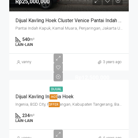
Rp25,000,000
Dijual Kavling Hoek Cluster Venice Pantai Indah Kapuk
Pantai Indah Kapuk, Kamal Muara, Penjaringan, Jakarta Utara, Daerah Khusus Ibukota Jakarta, 14470, Indonesia
540
m²
LAIN-LAIN
vanny
3 years ago
Rp12,500,000
DIJUAL
Dijual Kavling Ingenia Hoek
HOT
Ingenia, BSD City, Pagedangan, Kabupaten Tangerang, Banten, Indonesia
OFFER
234
m²
LAIN-LAIN