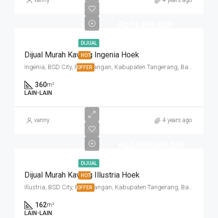
vanny
4 years ago
Rp14,000,000
DIJUAL
Dijual Murah Kavling Ingenia Hoek
HOT
Ingenia, BSD City, Pagedangan, Kabupaten Tangerang, Banten, Indonesia
OFFER
360
m²
LAIN-LAIN
vanny
4 years ago
Rp2,000,000,000
DIJUAL
Dijual Murah Kavling Illustria Hoek
HOT
Illustria, BSD City, Pagedangan, Kabupaten Tangerang, Banten, Indonesia
OFFER
162
m²
LAIN-LAIN