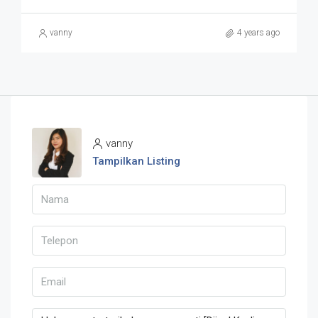
vanny
4 years ago
vanny
Tampilkan Listing