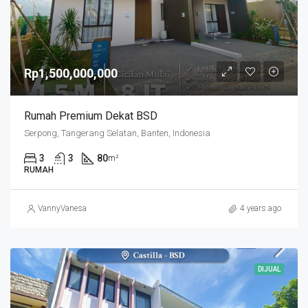
Rp1,500,000,000
Rumah Premium Dekat BSD
Serpong, Tangerang Selatan, Banten, Indonesia
3
3
80
m²
RUMAH
VannyVanesa
4 years ago
DIJUAL