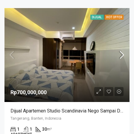
DIJUAL
HOT OFFER
Rp700,000,000
Dijual Apartemen Studio Scandinavia Nego Sampai Deal
Tangerang, Banten, Indonesia
1
1
30
m²