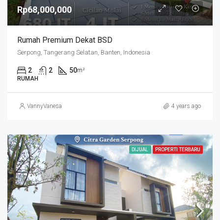
Rp68,000,000
Rumah Premium Dekat BSD
Serpong, Tangerang Selatan, Banten, Indonesia
2
2
50
m²
RUMAH
VannyVanesa
4 years ago
DIJUAL
PROPERTI TERBARU