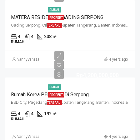
DIJUAL
MATERA RESIDENCES GADING SERPONG
PROPERTI
Gading Serpong, Cihuni, Kabupaten Tangerang, Banten, Indonesia
TERBARU
4
4
208
m²
RUMAH
VannyVanesa
4 years ago
Rp4,200,000,000
DIJUAL
Rumah Korea PERTAMA Di Serpong
PROPERTI
BSD City, Pagedangan, Kabupaten Tangerang, Banten, Indonesia
TERBARU
4
4
192
m²
RUMAH
VannyVanesa
4 years ago