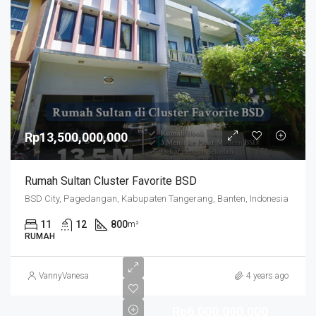
Rp13,500,000,000
Rumah Sultan Cluster Favorite BSD
BSD City, Pagedangan, Kabupaten Tangerang, Banten, Indonesia
11
12
800
m²
RUMAH
VannyVanesa
4 years ago
Rp6,000,000,000