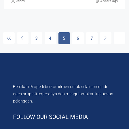
vanny
4 years ago
3
4
5
6
7
Berdikari Properti berkomitmen untuk selalu menjadi
agen properti terpercaya dan mengutamakan kepuasan
pelanggan.
FOLLOW OUR SOCIAL MEDIA