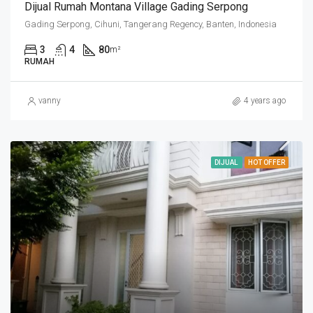
Dijual Rumah Montana Village Gading Serpong
Gading Serpong, Cihuni, Tangerang Regency, Banten, Indonesia
3
4
80
m²
RUMAH
vanny
4 years ago
DIJUAL
HOT OFFER