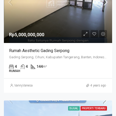
Rp5,000,000,000
Rumah Aesthetic Gading Serpong
Gading Serpong, Cihuni, Kabupaten Tangerang, Banten, Indonesia
4
4
144
m²
RUMAH
VannyVanesa
4 years ago
DIJUAL
PROPERTI TERBARU