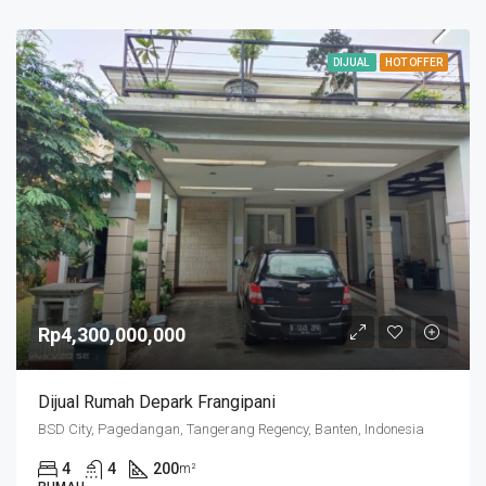
DIJUAL
HOT OFFER
Rp4,300,000,000
Dijual Rumah Depark Frangipani
BSD City, Pagedangan, Tangerang Regency, Banten, Indonesia
4
4
200
m²