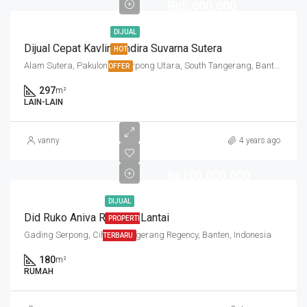
Rp5,000,000
DIJUAL
Dijual Cepat Kavling Indira Suvarna Sutera
HOT
Alam Sutera, Pakulonan, Serpong Utara, South Tangerang, Banten, Indonesia
OFFER
297
m²
LAIN-LAIN
vanny
4 years ago
Rp100,000,000
DIJUAL
Did Ruko Aniva Ready 2 Lantai
PROPERTI
Gading Serpong, Cihuni, Tangerang Regency, Banten, Indonesia
TERBARU
180
m²
RUMAH