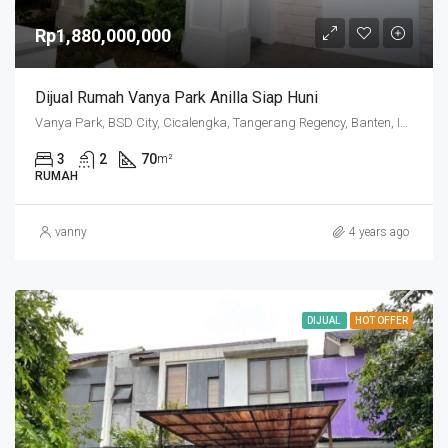
Rp1,880,000,000
Dijual Rumah Vanya Park Anilla Siap Huni
Vanya Park, BSD City, Cicalengka, Tangerang Regency, Banten, Indonesia
3
2
70
m²
RUMAH
vanny
4 years ago
DIJUAL
HOT OFFER