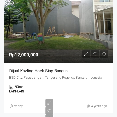
Rp12,000,000
Dijual Kavling Hoek Siap Bangun
BSD City, Pagedangan, Tangerang Regency, Banten, Indonesia
93
m²
LAIN-LAIN
vanny
4 years ago