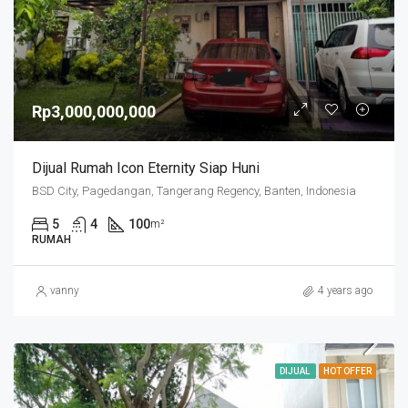
Rp3,000,000,000
Dijual Rumah Icon Eternity Siap Huni
BSD City, Pagedangan, Tangerang Regency, Banten, Indonesia
5
4
100
m²
RUMAH
vanny
4 years ago
DIJUAL
HOT OFFER