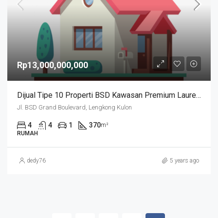
Rp13,000,000,000
Dijual Tipe 10 Properti BSD Kawasan Premium Laurel Navapark
Jl. BSD Grand Boulevard, Lengkong Kulon
4
4
1
370
m²
RUMAH
dedy76
5 years ago