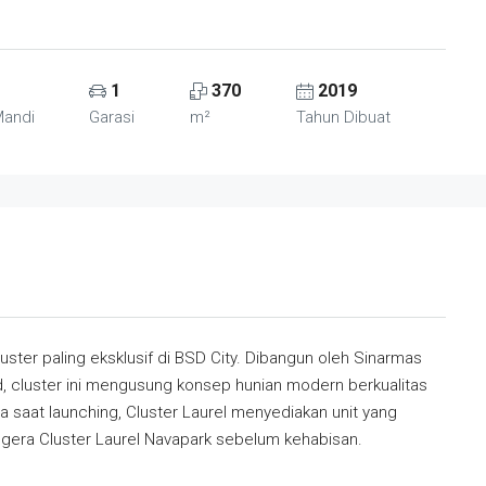
1
370
2019
Mandi
Garasi
m²
Tahun Dibuat
uster paling eksklusif di BSD City. Dibangun oleh Sinarmas
 cluster ini mengusung konsep hunian modern berkualitas
a saat launching, Cluster Laurel menyediakan unit yang
i segera Cluster Laurel Navapark sebelum kehabisan.