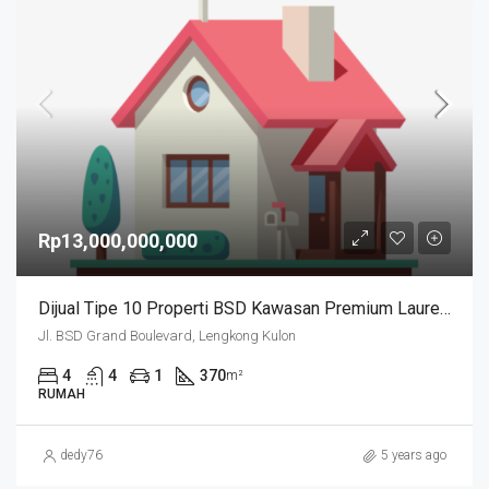
Rp13,000,000,000
Dijual Tipe 10 Properti BSD Kawasan Premium Laurel Navapark
Jl. BSD Grand Boulevard, Lengkong Kulon
4
4
1
370
m²
RUMAH
dedy76
5 years ago