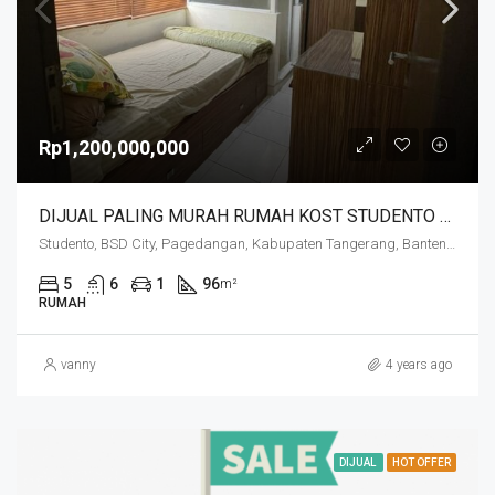
Rp1,200,000,000
DIJUAL PALING MURAH RUMAH KOST STUDENTO FORESTA BSD
Studento, BSD City, Pagedangan, Kabupaten Tangerang, Banten, Indonesia
5
6
1
96
m²
RUMAH
vanny
4 years ago
DIJUAL
HOT OFFER