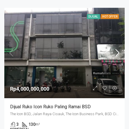
DIJUAL
HOT OFFER
Rp4,000,000,000
Dijual Ruko Icon Ruko Paling Ramai BSD
The Icon BSD, Jalan Raya Cisauk, The Icon Business Park, BSD City, Cibogo, Tangerang Regency, Banten, 15310, Indonesia
3
130
m²