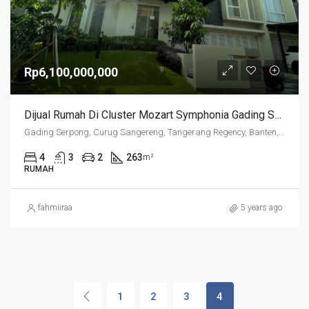
Rp6,100,000,000
Dijual Rumah Di Cluster Mozart Symphonia Gading Serpong
Gading Serpong, Curug Sangereng, Tangerang Regency, Banten, Indonesia
4
3
2
263
m²
RUMAH
fahmiiraa
5 years ago
1
2
3
4