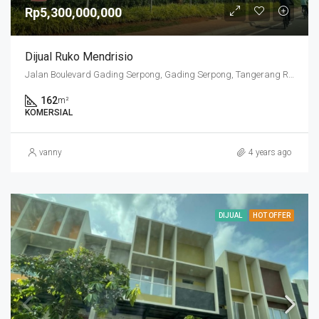
Rp5,300,000,000
Dijual Ruko Mendrisio
Jalan Boulevard Gading Serpong, Gading Serpong, Tangerang Regency, Banten, 15810, Indonesia
162
m²
KOMERSIAL
vanny
4 years ago
DIJUAL
HOT OFFER