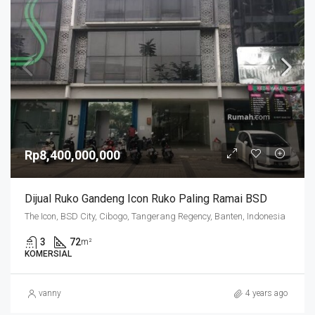
Rp8,400,000,000
Dijual Ruko Gandeng Icon Ruko Paling Ramai BSD
The Icon, BSD City, Cibogo, Tangerang Regency, Banten, Indonesia
3
72
m²
KOMERSIAL
vanny
4 years ago