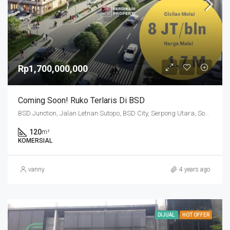
Rp1,700,000,000
Coming Soon! Ruko Terlaris Di BSD
BSD Junction, Jalan Letnan Sutopo, BSD City, Serpong Utara, South Tangerang, Banten, 15322, Indonesia
120
m²
KOMERSIAL
vanny
4 years ago
DIJUAL
HOT OFFER