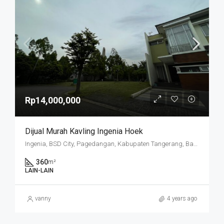
Rp14,000,000
Dijual Murah Kavling Ingenia Hoek
Ingenia, BSD City, Pagedangan, Kabupaten Tangerang, Banten, Indonesia
360
m²
LAIN-LAIN
vanny
4 years ago