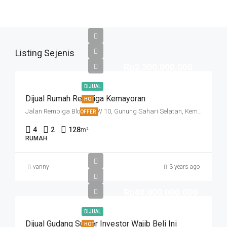
Listing Sejenis
Rp2,300,000,000
DIJUAL
Dijual Rumah Rembiga Kemayoran
HOT
Jalan Rembiga Blok N, RW 10, Gunung Sahari Selatan, Kemayoran, Jakarta Pusat, Daerah Khusus Ibukota Jakarta, 10720, Indonesia
OFFER
4
2
128
m²
RUMAH
vanny
3 years ago
Rp48,000,000,000
DIJUAL
Dijual Gudang Sunter Investor Wajib Beli Ini
HOT