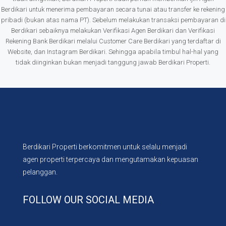
Berdikari untuk menerima pembayaran secara tunai atau transfer ke rekening
pribadi (bukan atas nama PT). Sebelum melakukan transaksi pembayaran di
Berdikari sebaiknya melakukan Verifikasi Agen Berdikari dan Verifikasi
Rekening Bank Berdikari melalui Customer Care Berdikari yang terdaftar di
Website, dan Instagram Berdikari. Sehingga apabila timbul hal-hal yang
tidak diinginkan bukan menjadi tanggung jawab Berdikari Properti.
Berdikari Properti berkomitmen untuk selalu menjadi
agen properti terpercaya dan mengutamakan kepuasan
pelanggan.
FOLLOW OUR SOCIAL MEDIA