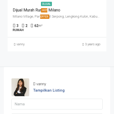
DIJUAL
Dijual Murah Rumah Milano
HOT
Milano Village, Paramount Serpong, Lengkong Kulon, Kabupaten Tangerang, Banten, Indonesia
OFFER
3
2
62
m²
RUMAH
vanny
3 years ago
vanny
Tampilkan Listing