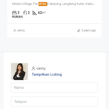
Milano Village, Paramount Serpong, Lengkong Kulon, Kabupaten Tangerang, Banten, Indonesia
OFFER
3
2
62
m²
RUMAH
vanny
3 years ago
vanny
Tampilkan Listing