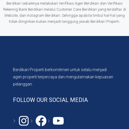
Berdikari sebaiknya melakukan Verifikasi Agen Berdikari dan Verifikasi
Rekening Bank Berdikari melalui Customer Care Berdikari yang terdaftar di
Website, dan Instagram Berdikari. Sehingga apabila timbul hal-hal yang
tidak diinginkan bukan menjadi tanggung jawab Berdikari Properti.
Berdikari Properti berkomitmen untuk selalu menjadi
agen properti terpercaya dan mengutamakan kepuasan
pelanggan.
FOLLOW OUR SOCIAL MEDIA
Instagram
#
YouTube