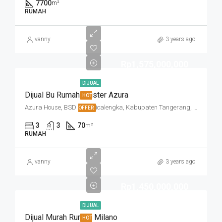
7700
m²
RUMAH
vanny
3 years ago
Rp1,575,000,000
DIJUAL
Dijual Bu Rumah Cluster Azura
HOT
Azura House, BSD City, Cicalengka, Kabupaten Tangerang, Banten, Indonesia
OFFER
3
3
70
m²
RUMAH
vanny
3 years ago
Rp1,450,000,000
DIJUAL
Dijual Murah Rumah Milano
HOT