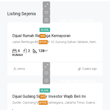
Listing Sejenis
Rp2,300,000,000
DIJUAL
Dijual Rumah Rembiga Kemayoran
HOT
Jalan Rembiga Blok N, RW 10, Gunung Sahari Selatan, Kemayoran, Jakarta Pusat, Daerah Khusus Ibukota Jakarta, 10720, Indonesia
OFFER
4
2
128
m²
RUMAH
vanny
3 years ago
Rp48,000,000,000
DIJUAL
Dijual Gudang Sunter Investor Wajib Beli Ini
HOT
Sunter, Cipinang Muara, Jatinegara, Jakarta Timur, Daerah Khusus Ibukota Jakarta, 13470, Indonesia
OFFER