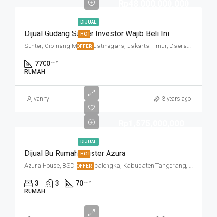
Rp48,000,000,000
DIJUAL
Dijual Gudang Sunter Investor Wajib Beli Ini
HOT
Sunter, Cipinang Muara, Jatinegara, Jakarta Timur, Daerah Khusus Ibukota Jakarta, 13470, Indonesia
OFFER
7700
m²
RUMAH
vanny
3 years ago
Rp1,575,000,000
DIJUAL
Dijual Bu Rumah Cluster Azura
HOT
Azura House, BSD City, Cicalengka, Kabupaten Tangerang, Banten, Indonesia
OFFER
3
3
70
m²
RUMAH