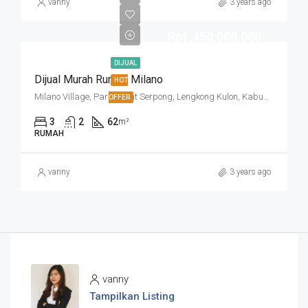
vanny
3 years ago
Rp1,450,000,000
DIJUAL
Dijual Murah Rumah Milano
HOT
Milano Village, Paramount Serpong, Lengkong Kulon, Kabupaten Tangerang, Banten, Indonesia
OFFER
3
2
62
m²
RUMAH
vanny
3 years ago
vanny
Tampilkan Listing