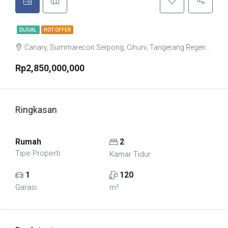
DIJUAL
HOT OFFER
Canary, Summarecon Serpong, Cihuni, Tangerang Regency, Banten, Indonesia
Rp2,850,000,000
Ringkasan
Rumah
2
Tipe Properti
Kamar Tidur
1
120
Garasi
m²