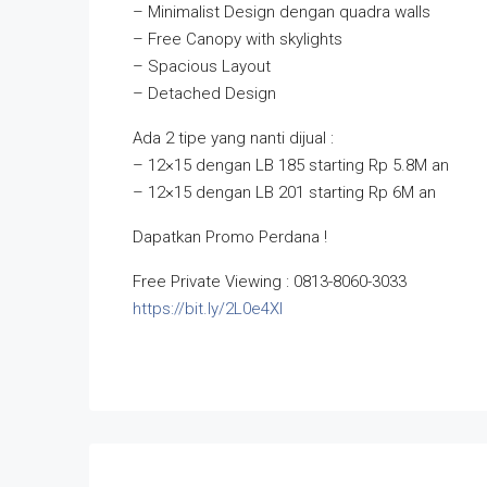
– Minimalist Design dengan quadra walls
– Free Canopy with skylights
– Spacious Layout
– Detached Design
Ada 2 tipe yang nanti dijual :
– 12×15 dengan LB 185 starting Rp 5.8M an
– 12×15 dengan LB 201 starting Rp 6M an
Dapatkan Promo Perdana !
Free Private Viewing : 0813-8060-3033
https://bit.ly/2L0e4Xl