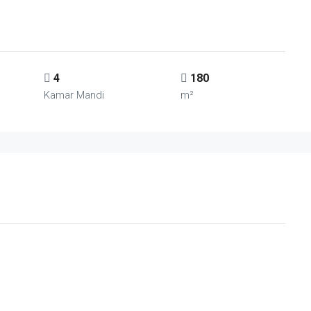
4
180
Kamar Mandi
m²