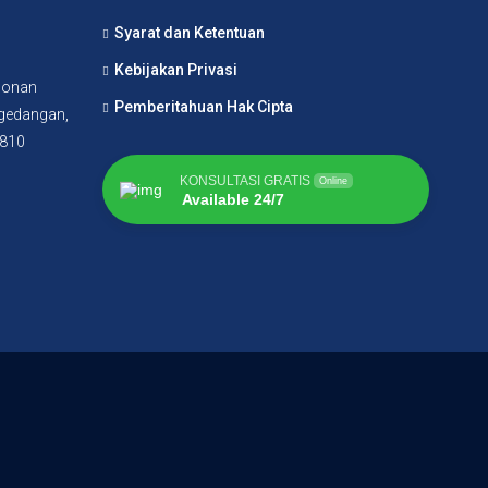
Syarat dan Ketentuan
Kebijakan Privasi
lonan
Pemberitahuan Hak Cipta
agedangan,
5810
KONSULTASI GRATIS
Online
Available 24/7