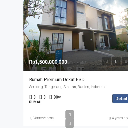
Rp1,500,000,000
Rumah Premium Dekat BSD
Serpong, Tangerang Selatan, Banten, Indonesia
3
3
80
m²
Detail
RUMAH
VannyVanesa
4 years ag