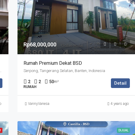
Rp68,000,000
Rumah Premium Dekat BSD
Kabupaten Tangerang, Banten, Indonesia
Serpong, Tangerang Selatan, Banten, Indonesia
2
2
50
m²
Detail
RUMAH
o
VannyVanesa
4 years ago
U
DIJUAL