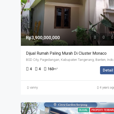
Rp3,900,000,000
Dijual Rumah Paling Murah Di Cluster Monaco
BSD City, Pagedangan, 
4
4
160
m²
Detail
vanny
4 years ag
DIJUAL
PROPERTI TERBAR