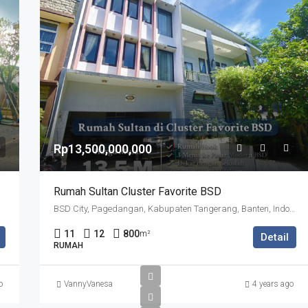
Rp13,500,000,000
Rumah Sultan Cluster Favorite BSD
BSD City, Pagedangan, Kabupaten Tangerang, Banten, Indonesia
11
12
800
m²
Detail
RUMAH
o
VannyVanesa
4 years ago