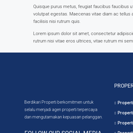
Quisque purus metus, feugiat faucibus faucibus ut, 
volutpat egestas. Maecenas vitae diam ac tellus ali
facilisis nisi rutrum quis.
Lorem ipsum dolor sit amet, consectetur adipiscing
rutrum nisi vitae eros ultrices, vitae rutrum mi se
PROPER
Berdikari Properti berkomitmen untuk
Propert
selalu menjadi agen properti terpercaya
Propert
dan mengutamakan kepuasan pelanggan.
Propert