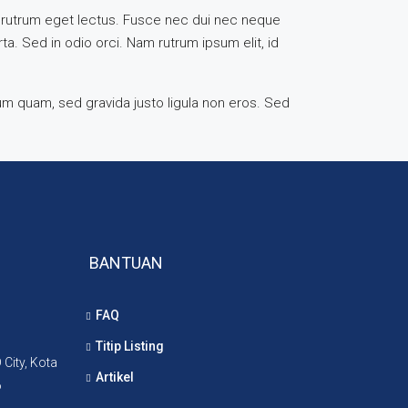
uis, rutrum eget lectus. Fusce nec dui nec neque
ta. Sed in odio orci. Nam rutrum ipsum elit, id
rum quam, sed gravida justo ligula non eros. Sed
BANTUAN
FAQ
Titip Listing
City, Kota
Artikel
6