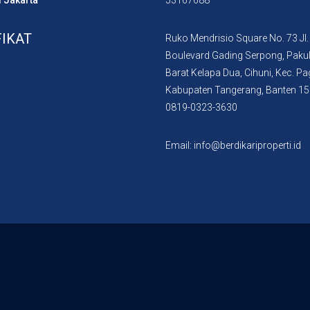
i Jakarta
53167688
FIKAT
Ruko Mendrisio Square No. 73 Jl.
Boulevard Gading Serpong, Paku
Barat Kelapa Dua, Cihuni, Kec. P
Kabupaten Tangerang, Banten 1
0819-0323-3630
Email: info@berdikariproperti.id