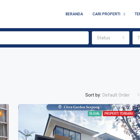
BERANDA
CARI PROPERTI
TE
Status
T
Sort by:
Default Order
R
DIJUAL
PROPERTI TERBARU