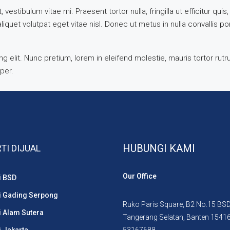
vestibulum vitae mi. Praesent tortor nulla, fringilla ut efficitur q
quet volutpat eget vitae nisl. Donec ut metus in nulla convallis por
 elit. Nunc pretium, lorem in eleifend molestie, mauris tortor rut
mper.
HUBUNGI KAMI
TI DIJUAL
Our Office
i BSD
i Gading Serpong
Ruko Paris Square, B2 No.15 BSD 
i Alam Sutera
Tangerang Selatan, Banten 1541