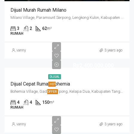
Dijual Murah Rumah Milano
Milano Village, Paramount Serpong, Lengkong Kulon, Kabupaten Tangerang, Banten, Indonesia
3
2
62
m²
RUMAH
vanny
3 years ago
Rp2,400,000,000
DIJUAL
Dijual Cepat Rumah Bohemia
HOT
Bohemia Village, Gading Serpong, Kelapa Dua, Kabupaten Tangerang, Banten, Indonesia
OFFER
4
4
150
m²
RUMAH
vanny
3 years ago