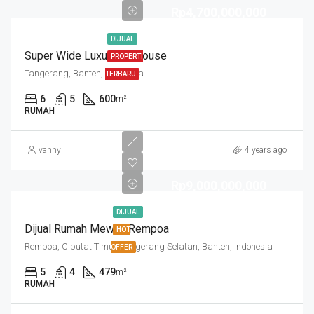
Rp4,700,000,000
DIJUAL
Super Wide Luxurious House
PROPERTI
Tangerang, Banten, Indonesia
TERBARU
6
5
600
m²
RUMAH
vanny
4 years ago
Rp9,000,000,000
DIJUAL
Dijual Rumah Mewah Rempoa
HOT
Rempoa, Ciputat Timur, Tangerang Selatan, Banten, Indonesia
OFFER
5
4
479
m²
RUMAH