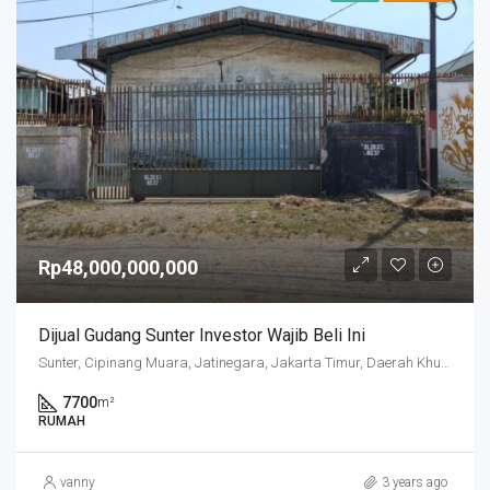
Rp48,000,000,000
Dijual Gudang Sunter Investor Wajib Beli Ini
Sunter, Cipinang Muara, Jatinegara, Jakarta Timur, Daerah Khusus Ibukota Jakarta, 13470, Indonesia
7700
m²
RUMAH
vanny
3 years ago