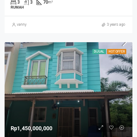
3
3
70
m²
RUMAH
vanny
3 years ago
DIJUAL
HOT OFFER
Rp1,450,000,000