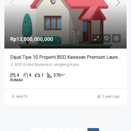
Rp13,000,000,000
Dijual Tipe 10 Properti BSD Kawasan Premium Laurel Navapark
Jl. BSD Grand Boulevard, Lengkong Kulon
4
4
1
370
m²
RUMAH
dedy76
5 years ago